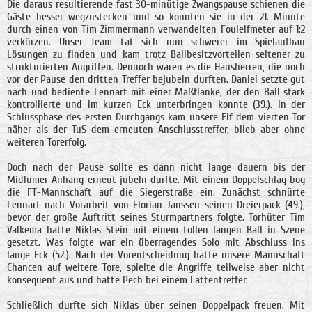
Die daraus resultierende fast 30-minütige Zwangspause schienen die
Gäste besser wegzustecken und so konnten sie in der 21. Minute
durch einen von Tim Zimmermann verwandelten Foulelfmeter auf 1:2
verkürzen. Unser Team tat sich nun schwerer im Spielaufbau
Lösungen zu finden und kam trotz Ballbesitzvorteilen seltener zu
strukturierten Angriffen. Dennoch waren es die Hausherren, die noch
vor der Pause den dritten Treffer bejubeln durften. Daniel setzte gut
nach und bediente Lennart mit einer Maßflanke, der den Ball stark
kontrollierte und im kurzen Eck unterbringen konnte (39.). In der
Schlussphase des ersten Durchgangs kam unsere Elf dem vierten Tor
näher als der TuS dem erneuten Anschlusstreffer, blieb aber ohne
weiteren Torerfolg.
Doch nach der Pause sollte es dann nicht lange dauern bis der
Midlumer Anhang erneut jubeln durfte. Mit einem Doppelschlag bog
die FT-Mannschaft auf die Siegerstraße ein. Zunächst schnürte
Lennart nach Vorarbeit von Florian Janssen seinen Dreierpack (49.),
bevor der große Auftritt seines Sturmpartners folgte. Torhüter Tim
Valkema hatte Niklas Stein mit einem tollen langen Ball in Szene
gesetzt. Was folgte war ein überragendes Solo mit Abschluss ins
lange Eck (52.). Nach der Vorentscheidung hatte unsere Mannschaft
Chancen auf weitere Tore, spielte die Angriffe teilweise aber nicht
konsequent aus und hatte Pech bei einem Lattentreffer.
Schließlich durfte sich Niklas über seinen Doppelpack freuen. Mit