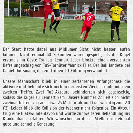
Der Start hätte dabei aus Midlumer Sicht nicht besser laufen
können. Nicht einmal 60 Sekunden waren gespielt, als die Kugel
erstmals im Gäste-Tor lag. Lennart Jever blockte einen versuchten
Befreiungsschlag von TuS-Torhüter Yannick Flier. Der Ball landete bei
Daniel Duitsmann, der zur frühen 1:0-Führung verwandelte.
Unsere Mannschaft blieb in einer zerfahrenen Anfangsphase die
aktivere und belohnte sich noch in der ersten Viertelstunde mit dem
zweiten Treffer. Zwei TuS-Akteure behinderten sich gegenseitig,
sodass die Kugel zu Lennart kam. Unsere Nummer 22 ließ sich nicht
zweimal bitten, zog aus etwa 25 Metern ab und traf wuchtig zum 2:0
(13). Leider blieb die Kollision der Weener nicht folgenlos. Ein Akteur
trug eine Platzwunde davon und wurde zur weiteren Behandlung ins
Krankenhaus gefahren. Wir wünschen an dieser Stelle noch einmal
gute und schnelle Genesung!