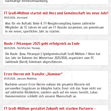
nachhaltige Vereinsentwicklung.
FT Groß‑Midlum startet mit Herz und Gemeinschaft ins neue Jahr!
09.01.2026
, Vorstand
Was für ein Auftakt: Beim 4. FT‑Neujahrsempfang kamen zahlreiche
Mitglieder ab 55 Jahren im und am FT Huuske zusammen, um gemeinsam
in ein neues, sportliches Jahr zu starten.
Boule / Pétanque: 2025 geht erfolgreich zu Ende
06.01.2026
, Teichfischer Thomas
Die Boule- (bzw. Pétanque-) Spielgemeinschaft Groß Midlum / Hinte hat
das Jahr im Rahmen der Wintertour 2025/2026, organisiert vom PC
Jadeboule (Varel), fulminant abgeschlossen.
Erste Herren mit Transfer-„Hammer“
05.01.2026
, Janssen Matthias
Nachdem unsere Erste Herren nahezu die gesamte Hinserie mit
personellen Engpässen zu kämpfen hatte, freut sich das Team nicht nur
auf zahlreiche Rückkehrer, sondern auch auf ein neues Gesicht. Lukas
Hammermeister schließt sich unserer Mannschaft an.
FT Groß-Midlum gestaltet Zukunft mit starken Partnern –