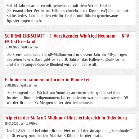
Seit 14 Jahren arbeiten wir gemeinsam mit dem Verein Leukin
(Ehrenamtlicher Verein zur Hilfe leukämiekranker Kinder e.V.) für eine gute
Sache. Jedes Jahr spenden wir für Leukin und führen gemeinsame
Typisierungen durch.
SCHIRMHERRSCHAFT – 1. Vorsitzender Winfried Neumann – NFV –
FK Ostfriesland
30.01.2025
, Wilts Wilko
Die Freie Turnerschaft Groß-Midlum wird in diesem Jahr ihr 40-jähriges
Bestehen feiern. Dazu gibt es seit 30 Jahren das Hallen-Fußball-Turnier
und die Petanque-Sparte (Boulen) wird zehn Jahre alt.
F-Junioren nahmen an Turnier in Bunde teil
21.01.2025
, Wilts Wilko
Die F-Jugend der JSG hat am Sonntag an einem sehr gut besetzten
Turnier in Bunde teilgenommen. Unter anderem waren Teams wie der SV
Werder Bremen, SV Meppen unter den Teilnehmern.
Triplette der SG Groß Midlum / Hinte erfolgreich in Oldenburg
18.01.2025
, Wilts Wilko
Am 11.1.2025 fand bei winterlichem Wetter auf der Anlage der „Oldenbouler“
im Otterweg zum dritten Mal das 3 Könige Turnier statt.