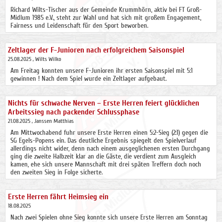
Richard Wilts-Tischer aus der Gemeinde Krummhörn, aktiv bei FT Groß-
Midlum 1985 e.V., steht zur Wahl und hat sich mit großem Engagement,
Fairness und Leidenschaft für den Sport beworben.
Zeltlager der F-Junioren nach erfolgreichem Saisonspiel
25.08.2025
, Wilts Wilko
Am Freitag konnten unsere F-Junioren ihr ersten Saisonspiel mit 5:1
gewinnen ! Nach dem Spiel wurde ein Zeltlager aufgebaut.
Nichts für schwache Nerven – Erste Herren feiert glücklichen
Arbeitssieg nach packender Schlussphase
21.08.2025
, Janssen Matthias
Am Mittwochabend fuhr unsere Erste Herren einen 5:2-Sieg (2:1) gegen die
SG Egels-Popens ein. Das deutliche Ergebnis spiegelt den Spielverlauf
allerdings nicht wider, denn nach einem ausgeglichenen ersten Durchgang
ging die zweite Halbzeit klar an die Gäste, die verdient zum Ausgleich
kamen, ehe sich unsere Mannschaft mit drei späten Treffern doch noch
den zweiten Sieg in Folge sicherte.
Erste Herren fährt Heimsieg ein
18.08.2025
Nach zwei Spielen ohne Sieg konnte sich unsere Erste Herren am Sonntag