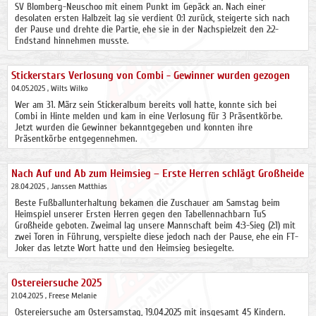
SV Blomberg-Neuschoo mit einem Punkt im Gepäck an. Nach einer
desolaten ersten Halbzeit lag sie verdient 0:1 zurück, steigerte sich nach
der Pause und drehte die Partie, ehe sie in der Nachspielzeit den 2:2-
Endstand hinnehmen musste.
Stickerstars Verlosung von Combi - Gewinner wurden gezogen
04.05.2025
, Wilts Wilko
Wer am 31. März sein Stickeralbum bereits voll hatte, konnte sich bei
Combi in Hinte melden und kam in eine Verlosung für 3 Präsentkörbe.
Jetzt wurden die Gewinner bekanntgegeben und konnten ihre
Präsentkörbe entgegennehmen.
Nach Auf und Ab zum Heimsieg – Erste Herren schlägt Großheide
28.04.2025
, Janssen Matthias
Beste Fußballunterhaltung bekamen die Zuschauer am Samstag beim
Heimspiel unserer Ersten Herren gegen den Tabellennachbarn TuS
Großheide geboten. Zweimal lag unsere Mannschaft beim 4:3-Sieg (2:1) mit
zwei Toren in Führung, verspielte diese jedoch nach der Pause, ehe ein FT-
Joker das letzte Wort hatte und den Heimsieg besiegelte.
Ostereiersuche 2025
21.04.2025
, Freese Melanie
Ostereiersuche am Ostersamstag, 19.04.2025 mit insgesamt 45 Kindern.