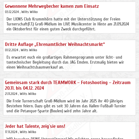
Gewonnene Mehrwegbecher kamen zum Einsatz
03.12.2024
, Wilts Wilko
Der LIONS Club Krummhörn hatte mit der Unterstützung der Freien
Turnerschaft(F.T.) Groß-Midlum im LIVE Musikcenter in Hinte am 21.09.2024
ein Oktoberfest für einen guten Zweck durchgeführt.
Dritte Auflage „Ehrenamtlicher Weihnachtsmarkt“
01.12.2024
, Wilts Wilko
Es erwartet euch ein großartiges Rahmenprogramm unter licht- und
tontechnischer Begleitung durch das JAG Emden. Erstmalig bieten wir
einen Weihnachtsbaumverkauf an.
Gemeinsam stark durch TEAMWORK – Fotoshooting – Zeitraum
20.11. bis 04.12. 2024
21.11.2024
, Wilts Wilko
Die Freie Turnerschaft Groß-Midlum wird im Jahr 2025 ihr 40-jähriges
Bestehen feiern. Dazu gibt es seit 30 Jahren das Hallen-Fußball-Turnier
und die Petanque-Sparte (Boulen) wird zehn Jahre alt.
Jeder hat Talente, zeig`sie uns!
17.11.2024
, Wilts Wilko