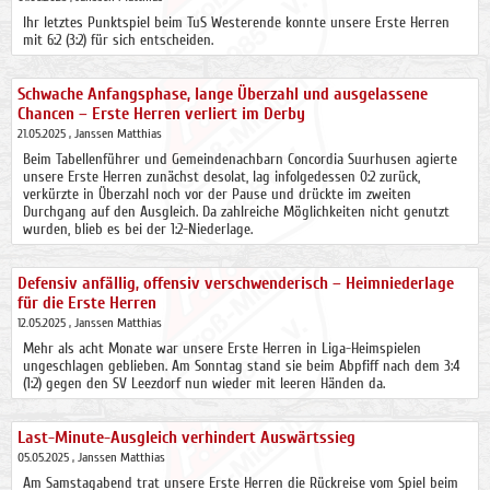
Ihr letztes Punktspiel beim TuS Westerende konnte unsere Erste Herren
mit 6:2 (3:2) für sich entscheiden.
Schwache Anfangsphase, lange Überzahl und ausgelassene
Chancen – Erste Herren verliert im Derby
21.05.2025
, Janssen Matthias
Beim Tabellenführer und Gemeindenachbarn Concordia Suurhusen agierte
unsere Erste Herren zunächst desolat, lag infolgedessen 0:2 zurück,
verkürzte in Überzahl noch vor der Pause und drückte im zweiten
Durchgang auf den Ausgleich. Da zahlreiche Möglichkeiten nicht genutzt
wurden, blieb es bei der 1:2-Niederlage.
Defensiv anfällig, offensiv verschwenderisch – Heimniederlage
für die Erste Herren
12.05.2025
, Janssen Matthias
Mehr als acht Monate war unsere Erste Herren in Liga-Heimspielen
ungeschlagen geblieben. Am Sonntag stand sie beim Abpfiff nach dem 3:4
(1:2) gegen den SV Leezdorf nun wieder mit leeren Händen da.
Last-Minute-Ausgleich verhindert Auswärtssieg
05.05.2025
, Janssen Matthias
Am Samstagabend trat unsere Erste Herren die Rückreise vom Spiel beim