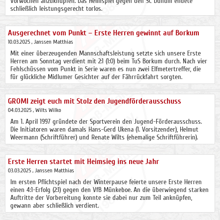
Vorwochen anzuknüpfen. Das Heimspiel gegen den SC Dunum endete
schließlich leistungsgerecht torlos.
Ausgerechnet vom Punkt – Erste Herren gewinnt auf Borkum
10.03.2025
, Janssen Matthias
Mit einer überzeugenden Mannschaftsleistung setzte sich unsere Erste
Herren am Sonntag verdient mit 2:1 (1:0) beim TuS Borkum durch. Nach vier
Fehlschüssen vom Punkt in Serie waren es nun zwei Elfmetertreffer, die
für glückliche Midlumer Gesichter auf der Fährrückfahrt sorgten.
GROMI zeigt euch mit Stolz den Jugendförderausschuss
04.03.2025
, Wilts Wilko
Am 1. April 1997 gründete der Sportverein den Jugend-Förderausschuss.
Die Initiatoren waren damals Hans-Gerd Ukena (1. Vorsitzender), Helmut
Weermann (Schriftführer) und Renate Wilts (ehemalige Schriftführerin).
Erste Herren startet mit Heimsieg ins neue Jahr
03.03.2025
, Janssen Matthias
Im ersten Pflichtspiel nach der Winterpause feierte unsere Erste Herren
einen 4:1-Erfolg (2:1) gegen den VfB Münkeboe. An die überwiegend starken
Auftritte der Vorbereitung konnte sie dabei nur zum Teil anknüpfen,
gewann aber schließlich verdient.