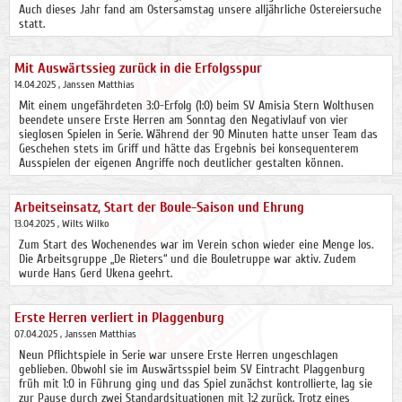
Auch dieses Jahr fand am Ostersamstag unsere alljährliche Ostereiersuche
statt.
Mit Auswärtssieg zurück in die Erfolgsspur
14.04.2025
, Janssen Matthias
Mit einem ungefährdeten 3:0-Erfolg (1:0) beim SV Amisia Stern Wolthusen
beendete unsere Erste Herren am Sonntag den Negativlauf von vier
sieglosen Spielen in Serie. Während der 90 Minuten hatte unser Team das
Geschehen stets im Griff und hätte das Ergebnis bei konsequenterem
Ausspielen der eigenen Angriffe noch deutlicher gestalten können.
Arbeitseinsatz, Start der Boule-Saison und Ehrung
13.04.2025
, Wilts Wilko
Zum Start des Wochenendes war im Verein schon wieder eine Menge los.
Die Arbeitsgruppe „De Rieters“ und die Bouletruppe war aktiv. Zudem
wurde Hans Gerd Ukena geehrt.
Erste Herren verliert in Plaggenburg
07.04.2025
, Janssen Matthias
Neun Pflichtspiele in Serie war unsere Erste Herren ungeschlagen
geblieben. Obwohl sie im Auswärtsspiel beim SV Eintracht Plaggenburg
früh mit 1:0 in Führung ging und das Spiel zunächst kontrollierte, lag sie
zur Pause durch zwei Standardsituationen mit 1:2 zurück. Trotz eines