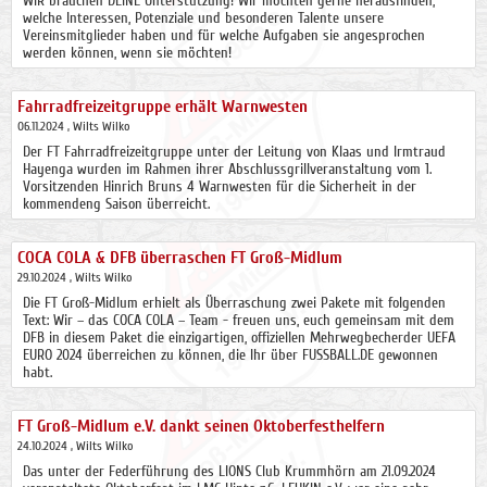
WIR brauchen DEINE Unterstützung! Wir möchten gerne herausfinden,
welche Interessen, Potenziale und besonderen Talente unsere
Vereinsmitglieder haben und für welche Aufgaben sie angesprochen
werden können, wenn sie möchten!
Fahrradfreizeitgruppe erhält Warnwesten
06.11.2024
, Wilts Wilko
Der FT Fahrradfreizeitgruppe unter der Leitung von Klaas und Irmtraud
Hayenga wurden im Rahmen ihrer Abschlussgrillveranstaltung vom 1.
Vorsitzenden Hinrich Bruns 4 Warnwesten für die Sicherheit in der
kommendeng Saison überreicht.
COCA COLA & DFB überraschen FT Groß-Midlum
29.10.2024
, Wilts Wilko
Die FT Groß-Midlum erhielt als Überraschung zwei Pakete mit folgenden
Text: Wir – das COCA COLA – Team - freuen uns, euch gemeinsam mit dem
DFB in diesem Paket die einzigartigen, offiziellen Mehrwegbecherder UEFA
EURO 2024 überreichen zu können, die Ihr über FUSSBALL.DE gewonnen
habt.
FT Groß-Midlum e.V. dankt seinen Oktoberfesthelfern
24.10.2024
, Wilts Wilko
Das unter der Federführung des LIONS Club Krummhörn am 21.09.2024