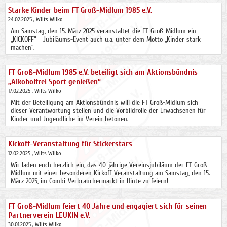
Starke Kinder beim FT Groß-Midlum 1985 e.V.
24.02.2025
, Wilts Wilko
Am Samstag, den 15. März 2025 veranstaltet die FT Groß-Midlum ein
„KICKOFF“ – Jubiläums-Event auch u.a. unter dem Motto „Kinder stark
machen“.
FT Groß-Midlum 1985 e.V. beteiligt sich am Aktionsbündnis
„Alkoholfrei Sport genießen“
17.02.2025
, Wilts Wilko
Mit der Beteiligung am Aktionsbündnis will die FT Groß-Midlum sich
dieser Verantwortung stellen und die Vorbildrolle der Erwachsenen für
Kinder und Jugendliche im Verein betonen.
Kickoff-Veranstaltung für Stickerstars
12.02.2025
, Wilts Wilko
Wir laden euch herzlich ein, das 40-jährige Vereinsjubiläum der FT Groß-
Midlum mit einer besonderen Kickoff-Veranstaltung am Samstag, den 15.
März 2025, im Combi-Verbrauchermarkt in Hinte zu feiern!
FT Groß-Midlum feiert 40 Jahre und engagiert sich für seinen
Partnerverein LEUKIN e.V.
30.01.2025
, Wilts Wilko