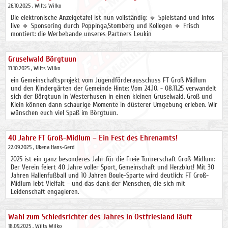
26.10.2025
, Wilts Wilko
Die elektronische Anzeigetafel ist nun vollständig: 🔹 Spielstand und Infos
live 🔹 Sponsoring durch Poppinga,Stomberg und Kollegen 🔹 Frisch
montiert: die Werbebande unseres Partners Leukin
Gruselwald Börgtuun
13.10.2025
, Wilts Wilko
ein Gemeinschaftsprojekt vom Jugendförderausschuss FT Groß Midlum
und den Kindergärten der Gemeinde Hinte: Vom 24.10. - 08.11.25 verwandelt
sich der Börgtuun in Westerhusen in einen kleinen Gruselwald. Groß und
Klein können dann schaurige Momente in düsterer Umgebung erleben. Wir
wünschen euch viel Spaß im Börgtuun.
40 Jahre FT Groß-Midlum – Ein Fest des Ehrenamts!
22.09.2025
, Ukena Hans-Gerd
2025 ist ein ganz besonderes Jahr für die Freie Turnerschaft Groß-Midlum:
Der Verein feiert 40 Jahre voller Sport, Gemeinschaft und Herzblut! Mit 30
Jahren Hallenfußball und 10 Jahren Boule-Sparte wird deutlich: FT Groß-
Midlum lebt Vielfalt – und das dank der Menschen, die sich mit
Leidenschaft engagieren.
Wahl zum Schiedsrichter des Jahres in Ostfriesland läuft
18.09.2025
, Wilts Wilko