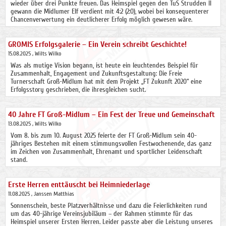
wieder über drei Punkte freuen. Das Heimspiel gegen den TuS Strudden II
gewann die Midlumer Elf verdient mit 4:2 (2:0), wobei bei konsequenterer
Chancenverwertung ein deutlicherer Erfolg möglich gewesen wäre.
GROMIS Erfolgsgalerie – Ein Verein schreibt Geschichte!
15.08.2025
, Wilts Wilko
Was als mutige Vision begann, ist heute ein leuchtendes Beispiel für
Zusammenhalt, Engagement und Zukunftsgestaltung: Die Freie
Turnerschaft Groß-Midlum hat mit dem Projekt „FT Zukunft 2020“ eine
Erfolgsstory geschrieben, die ihresgleichen sucht.
40 Jahre FT Groß-Midlum – Ein Fest der Treue und Gemeinschaft
13.08.2025
, Wilts Wilko
Vom 8. bis zum 10. August 2025 feierte der FT Groß-Midlum sein 40-
jähriges Bestehen mit einem stimmungsvollen Festwochenende, das ganz
im Zeichen von Zusammenhalt, Ehrenamt und sportlicher Leidenschaft
stand.
Erste Herren enttäuscht bei Heimniederlage
11.08.2025
, Janssen Matthias
Sonnenschein, beste Platzverhältnisse und dazu die Feierlichkeiten rund
um das 40-jährige Vereinsjubiläum – der Rahmen stimmte für das
Heimspiel unserer Ersten Herren. Leider passte aber die Leistung unseres