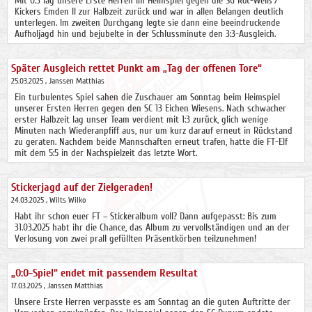
Mit 0:3 lag unsere Erste Herren im Heimspiel gegen die SG Rot-Weiß /
Kickers Emden II zur Halbzeit zurück und war in allen Belangen deutlich
unterlegen. Im zweiten Durchgang legte sie dann eine beeindruckende
Aufholjagd hin und bejubelte in der Schlussminute den 3:3-Ausgleich.
Später Ausgleich rettet Punkt am „Tag der offenen Tore“
25.03.2025
, Janssen Matthias
Ein turbulentes Spiel sahen die Zuschauer am Sonntag beim Heimspiel
unserer Ersten Herren gegen den SC 13 Eichen Wiesens. Nach schwacher
erster Halbzeit lag unser Team verdient mit 1:3 zurück, glich wenige
Minuten nach Wiederanpfiff aus, nur um kurz darauf erneut in Rückstand
zu geraten. Nachdem beide Mannschaften erneut trafen, hatte die FT-Elf
mit dem 5:5 in der Nachspielzeit das letzte Wort.
Stickerjagd auf der Zielgeraden!
24.03.2025
, Wilts Wilko
Habt ihr schon euer FT – Stickeralbum voll? Dann aufgepasst: Bis zum
31.03.2025 habt ihr die Chance, das Album zu vervollständigen und an der
Verlosung von zwei prall gefüllten Präsentkörben teilzunehmen!
„0:0-Spiel“ endet mit passendem Resultat
17.03.2025
, Janssen Matthias
Unsere Erste Herren verpasste es am Sonntag an die guten Auftritte der