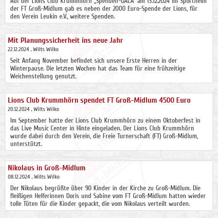
Auf der Lions Club Krummhörn „Spenden-GALA“ am 13.12.2024 im Sportheim
der FT Groß-Midlum gab es neben der 2000 Euro-Spende der Lions, für
den Verein Leukin e.V., weitere Spenden.
Mit Planungssicherheit ins neue Jahr
22.12.2024
, Wilts Wilko
Seit Anfang November befindet sich unsere Erste Herren in der
Winterpause. Die letzten Wochen hat das Team für eine frühzeitige
Weichenstellung genutzt.
Lions Club Krummhörn spendet FT Groß-Midlum 4500 Euro
20.12.2024
, Wilts Wilko
Im September hatte der Lions Club Krummhörn zu einem Oktoberfest in
das Live Music Center in Hinte eingeladen. Der Lions Club Krummhörn
wurde dabei durch den Verein, die Freie Turnerschaft (FT) Groß-Midlum,
unterstützt.
Nikolaus in Groß-Midlum
08.12.2024
, Wilts Wilko
Der Nikolaus begrüßte über 90 Kinder in der Kirche zu Groß-Midlum. Die
fleißigen Helferinnen Doris und Sabine vom FT Groß-Midlum hatten wieder
tolle Tüten für die Kinder gepackt, die vom Nikolaus verteilt wurden.