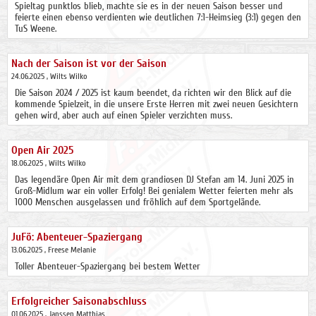
Spieltag punktlos blieb, machte sie es in der neuen Saison besser und
feierte einen ebenso verdienten wie deutlichen 7:1-Heimsieg (3:1) gegen den
TuS Weene.
Nach der Saison ist vor der Saison
24.06.2025
, Wilts Wilko
Die Saison 2024 / 2025 ist kaum beendet, da richten wir den Blick auf die
kommende Spielzeit, in die unsere Erste Herren mit zwei neuen Gesichtern
gehen wird, aber auch auf einen Spieler verzichten muss.
Open Air 2025
18.06.2025
, Wilts Wilko
Das legendäre Open Air mit dem grandiosen DJ Stefan am 14. Juni 2025 in
Groß-Midlum war ein voller Erfolg! Bei genialem Wetter feierten mehr als
1000 Menschen ausgelassen und fröhlich auf dem Sportgelände.
JuFö: Abenteuer-Spaziergang
13.06.2025
, Freese Melanie
Toller Abenteuer-Spaziergang bei bestem Wetter
Erfolgreicher Saisonabschluss
01.06.2025
, Janssen Matthias