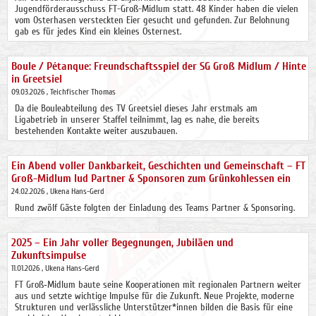
Jugendförderausschuss FT-Groß-Midlum statt. 48 Kinder haben die vielen
vom Osterhasen versteckten Eier gesucht und gefunden. Zur Belohnung
gab es für jedes Kind ein kleines Osternest.
Boule / Pétanque: Freundschaftsspiel der SG Groß Midlum / Hinte
in Greetsiel
09.03.2026
, Teichfischer Thomas
Da die Bouleabteilung des TV Greetsiel dieses Jahr erstmals am
Ligabetrieb in unserer Staffel teilnimmt, lag es nahe, die bereits
bestehenden Kontakte weiter auszubauen.
Ein Abend voller Dankbarkeit, Geschichten und Gemeinschaft – FT
Groß-Midlum lud Partner & Sponsoren zum Grünkohlessen ein
24.02.2026
, Ukena Hans-Gerd
Rund zwölf Gäste folgten der Einladung des Teams Partner & Sponsoring.
2025 – Ein Jahr voller Begegnungen, Jubiläen und
Zukunftsimpulse
11.01.2026
, Ukena Hans-Gerd
FT Groß‑Midlum baute seine Kooperationen mit regionalen Partnern weiter
aus und setzte wichtige Impulse für die Zukunft. Neue Projekte, moderne
Strukturen und verlässliche Unterstützer*innen bilden die Basis für eine