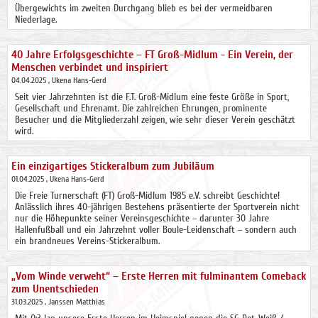
Übergewichts im zweiten Durchgang blieb es bei der vermeidbaren
Niederlage.
40 Jahre Erfolgsgeschichte – FT Groß-Midlum - Ein Verein, der
Menschen verbindet und inspiriert
04.04.2025
, Ukena Hans-Gerd
Seit vier Jahrzehnten ist die F.T. Groß-Midlum eine feste Größe in Sport,
Gesellschaft und Ehrenamt. Die zahlreichen Ehrungen, prominente
Besucher und die Mitgliederzahl zeigen, wie sehr dieser Verein geschätzt
wird.
Ein einzigartiges Stickeralbum zum Jubiläum
01.04.2025
, Ukena Hans-Gerd
Die Freie Turnerschaft (FT) Groß-Midlum 1985 e.V. schreibt Geschichte!
Anlässlich ihres 40-jährigen Bestehens präsentierte der Sportverein nicht
nur die Höhepunkte seiner Vereinsgeschichte – darunter 30 Jahre
Hallenfußball und ein Jahrzehnt voller Boule-Leidenschaft – sondern auch
ein brandneues Vereins-Stickeralbum.
„Vom Winde verweht“ – Erste Herren mit fulminantem Comeback
zum Unentschieden
31.03.2025
, Janssen Matthias