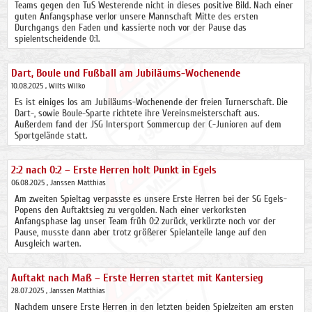
Teams gegen den TuS Westerende nicht in dieses positive Bild. Nach einer
guten Anfangsphase verlor unsere Mannschaft Mitte des ersten
Durchgangs den Faden und kassierte noch vor der Pause das
spielentscheidende 0:1.
Dart, Boule und Fußball am Jubiläums-Wochenende
10.08.2025
, Wilts Wilko
Es ist einiges los am Jubiläums-Wochenende der freien Turnerschaft. Die
Dart-, sowie Boule-Sparte richtete ihre Vereinsmeisterschaft aus.
Außerdem fand der JSG Intersport Sommercup der C-Junioren auf dem
Sportgelände statt.
2:2 nach 0:2 – Erste Herren holt Punkt in Egels
06.08.2025
, Janssen Matthias
Am zweiten Spieltag verpasste es unsere Erste Herren bei der SG Egels-
Popens den Auftaktsieg zu vergolden. Nach einer verkorksten
Anfangsphase lag unser Team früh 0:2 zurück, verkürzte noch vor der
Pause, musste dann aber trotz größerer Spielanteile lange auf den
Ausgleich warten.
Auftakt nach Maß – Erste Herren startet mit Kantersieg
28.07.2025
, Janssen Matthias
Nachdem unsere Erste Herren in den letzten beiden Spielzeiten am ersten