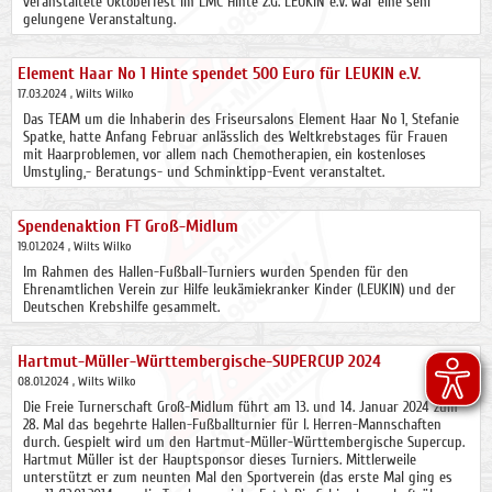
veranstaltete Oktoberfest im LMC Hinte z.G. LEUKIN e.V. war eine sehr
gelungene Veranstaltung.
Element Haar No 1 Hinte spendet 500 Euro für LEUKIN e.V.
17.03.2024
, Wilts Wilko
Das TEAM um die Inhaberin des Friseursalons Element Haar No 1, Stefanie
Spatke, hatte Anfang Februar anlässlich des Weltkrebstages für Frauen
mit Haarproblemen, vor allem nach Chemotherapien, ein kostenloses
Umstyling,- Beratungs- und Schminktipp-Event veranstaltet.
Spendenaktion FT Groß-Midlum
19.01.2024
, Wilts Wilko
Im Rahmen des Hallen-Fußball-Turniers wurden Spenden für den
Ehrenamtlichen Verein zur Hilfe leukämiekranker Kinder (LEUKIN) und der
Deutschen Krebshilfe gesammelt.
Hartmut-Müller-Württembergische-SUPERCUP 2024
08.01.2024
, Wilts Wilko
Die Freie Turnerschaft Groß-Midlum führt am 13. und 14. Januar 2024 zum
28. Mal das begehrte Hallen-Fußballturnier für I. Herren-Mannschaften
durch. Gespielt wird um den Hartmut-Müller-Württembergische Supercup.
Hartmut Müller ist der Hauptsponsor dieses Turniers. Mittlerweile
unterstützt er zum neunten Mal den Sportverein (das erste Mal ging es