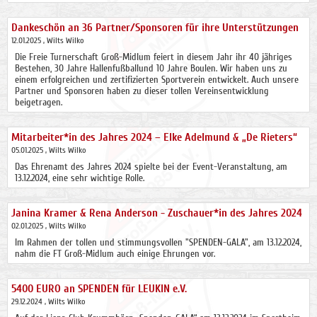
Dankeschön an 36 Partner/Sponsoren für ihre Unterstützungen
12.01.2025
, Wilts Wilko
Die Freie Turnerschaft Groß-Midlum feiert in diesem Jahr ihr 40 jähriges
Bestehen, 30 Jahre Hallenfußballund 10 Jahre Boulen. Wir haben uns zu
einem erfolgreichen und zertifizierten Sportverein entwickelt. Auch unsere
Partner und Sponsoren haben zu dieser tollen Vereinsentwicklung
beigetragen.
Mitarbeiter*in des Jahres 2024 – Elke Adelmund & „De Rieters“
05.01.2025
, Wilts Wilko
Das Ehrenamt des Jahres 2024 spielte bei der Event-Veranstaltung, am
13.12.2024, eine sehr wichtige Rolle.
Janina Kramer & Rena Anderson - Zuschauer*in des Jahres 2024
02.01.2025
, Wilts Wilko
Im Rahmen der tollen und stimmungsvollen "SPENDEN-GALA", am 13.12.2024,
nahm die FT Groß-Midlum auch einige Ehrungen vor.
5400 EURO an SPENDEN für LEUKIN e.V.
29.12.2024
, Wilts Wilko