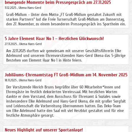
bewegende Momente beim Pressegespräch am 27.11.2025
11.12.2025
, Ukena Hans-Gerd
Groß-Midlum – Unter dem Motto „FT Groß-Midlum gestaltet Zukunft mit
starken Partnern“ lud die Freie Turnerschaft Groß-Midlum am Donnerstag,
den 27. November, zu einem besonderen Pressegespräch ins Sportheim ein.
5 Jahre Element Haar No 1 – Herzlichen Glückwunsch!
27.11.2025
, Ukena Hans-Gerd
Am 22.11.2025 durften wir gemeinsam mit unserer Geschäftsführerin Elke
Adelmund und unserem Ehrenvorsitzenden Hans-Gerd Ukena das 5-jährige
Bestehen von Element Haar No 1 in Hinte feiern.
Jubiläums-Ehrenamtstag FT Groß-Midlum am 14. November 2025
18.11.2025
, Ukena Hans-Gerd
Der Vorsitzende Hinrich Bruns begrüßte über 60 Mitarbeiter*innen und
Ehrengäste im festlich dekorierten Vereinssaal. Mit herzlichen Worten
dankte er dem Vorstand, dem Ausschuss für Ehrenamt & Soziales sowie
insbesondere Elke Adelmund und Hans-Gerd Ukena, die mit großer Sorgfalt
und Leidenschaft die Vorbereitung übernommen hatten. Das Deko-Team
um Elke Adelmund hatte den Saal mit viel Herzblut gestaltet und für eine
festliche Atmosphäre gesorgt.
Neues Highlight auf unserer Sportanlage!