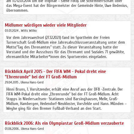
am 11./12.01.2014 um die Trophae – siehe Foto). Die Schirmherrschaft über
das Mega-Event hat der Bürgermeister der Gemeinde Hinte, Uwe Redenius,
übernommen.
Midlumer würdigen wieder viele Mitglieder
03.01.2024
, Wilts Wilko
Vor dem Jahreswechsel (27.12.2023) fand im Sportheim der Freien
Turnerschaft Groß-Midlum eine Jahresabschlussveranstaltung unter dem
Motto:“Tag des Ehrenamtes“ statt. Zu dieser Veranstaltung hatte der
Vorstand und der Ausschuss für das Ehrenamt und Soziales 71 gewählte,
ehrenamtliche Mitarbeiter*innen des Sportvereins eingeladen.
Rückblick April 2015 - Der FIFA WM - Pokal dreht eine
"Ehrenrunde" bei der FT Groß-Midlum
29.04.2015
, Ukena Hans-Gerd
Hinni Bruns, 1. Vorsitzender, erhält eine Anruf aus der DFB -Zentrale. Der
FIFA WM-Pokal dreht eine „Ehrenrunde“ bei der FT Groß-Midlum. Acht
Stopps in Niedersachsen- Stationen sind Barsinghausen, Melle, Groß-
Midlum, Hambergen, Hedendorf-Neukloster, Vorsfelde und Hann. Münden –
Weyhe ging für den Bremer Fußball-Verband an den Start.
Rückblick 2006: Als ein Olympiastar Groß-Midlum verzauberte
01.06.2006
, Ukena Hans-Gerd